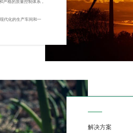
和严格的质量控制体系，
、现代化的生产车间和一
制造行业的领军者，不断
解决方案