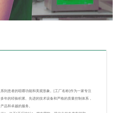
系到患者的咀嚼功能和美观形象。[工厂名称]作为一家专注
借多年的经验积累、先进的技术设备和严格的质量控制体系，
齿产品和卓越的服务。