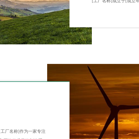
[工厂名称]成立于[成立
支高素质的专业团队。
追求创新和卓越。
工厂引...
工厂名称]作为一家专注