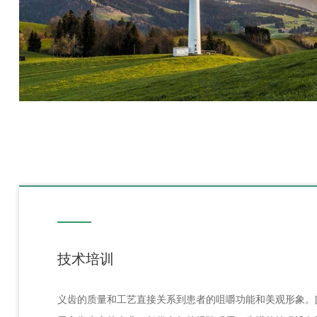
技术培训
义齿的质量和工艺直接关系到患者的咀嚼功能和美观形象。[