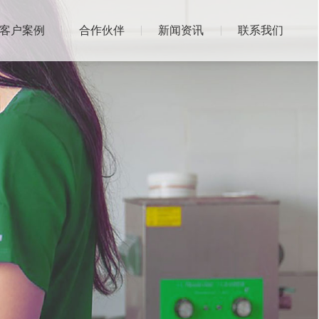
客户案例
合作伙伴
新闻资讯
联系我们