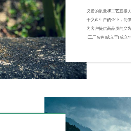
义齿的质量和工艺直接关
于义齿生产的企业，凭
为客户提供高品质的义
[工厂名称]成立于[成立
支高素质的专业团队。
追求创新和卓越。
工厂引...