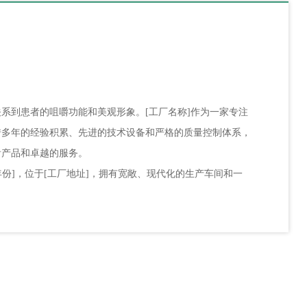
系到患者的咀嚼功能和美观形象。[工厂名称]作为一家专注
借多年的经验积累、先进的技术设备和严格的质量控制体系，
齿产品和卓越的服务。
年份]，位于[工厂地址]，拥有宽敞、现代化的生产车间和一
从成立之初，我们就致力于成为义齿制造行业的领军者，不断