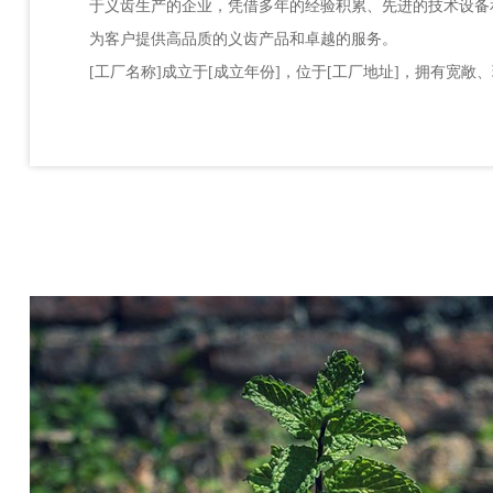
于义齿生产的企业，凭借多年的经验积累、先进的技术设备
为客户提供高品质的义齿产品和卓越的服务。
[工厂名称]成立于[成立年份]，位于[工厂地址]，拥有宽敞
支高素质的专业团队。从成立之初，我们就致力于成为义齿
追求创新和卓越。
工厂引...